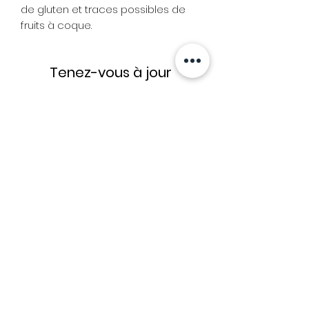
de gluten et traces possibles de
fruits à coque.
Tenez-vous à jour
Evénements, offres, nouveaux
produits...
J’accepte les termes et
conditions
Voir les termes
S'abonner
©2019 par
Confiserie du Mont Ventoux
.