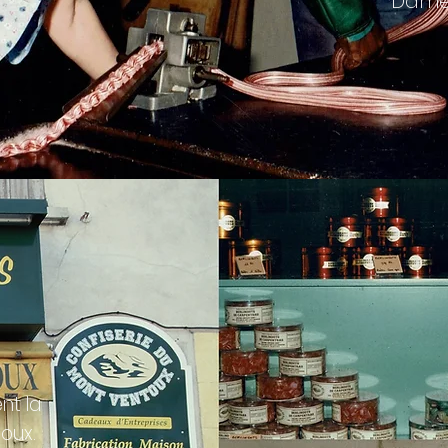
Dame 
nt la
oux.