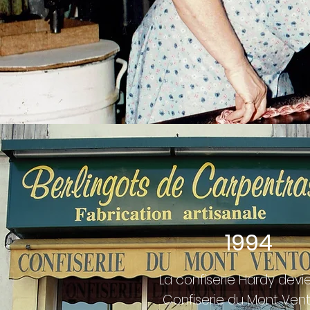
1994
La confiserie Hardy devie
Confiserie du Mont Vent