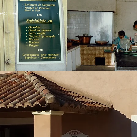
beau et
y