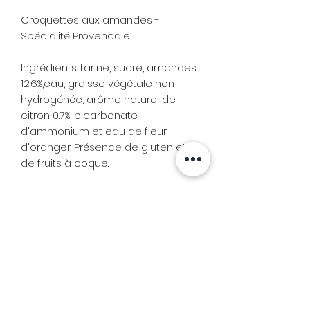
Croquettes aux amandes -
Spécialité Provencale
Ingrédients: farine, sucre, amandes
12.6%,eau, graisse végétale non
hydrogénée, arôme naturel de
citron 0.7%, bicarbonate
d'ammonium et eau de fleur
d'oranger. Présence de gluten et
de fruits à coque.
Tenez-vous à jour
Evénements, offres, nouveaux
produits...