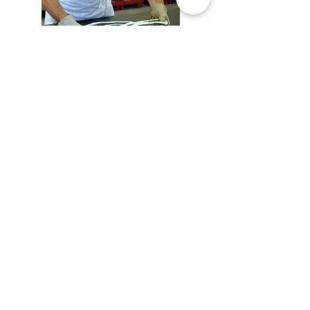
Proposez un événement
d'entreprise original.
Nous
pouvons organiser des visites de
la fabrication artisanale des
Berlingots de Carpentras pour
vos collaborateurs. Ce format est
idéal et original pour vos
événements de team-building.
Tenez-vous à jour
Evénements, offres, nouveaux
produits...